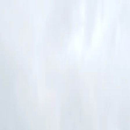
Smile Factory
Accueil
L'agence
Animations
Séminaires
Destinations
Blog
FAQ