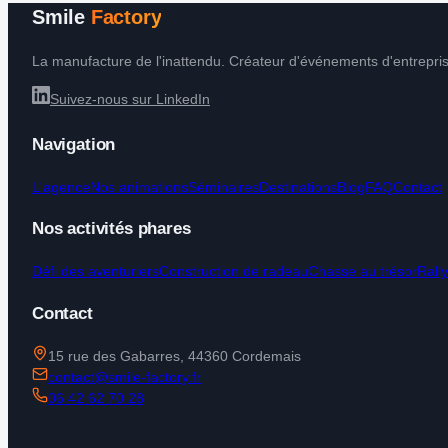
Smile
Factory
La manufacture de l'inattendu. Créateur d'événements d'entrepris
Suivez-nous sur LinkedIn
Navigation
L'agence
Nos animations
Séminaires
Destinations
Blog
FAQ
Contact
Nos activités phares
Défi des aventuriers
Construction de radeau
Chasse au trésor
Rall
Contact
15 rue des Gabarres, 44360 Cordemais
contact@smile-factory.fr
06 42 62 70 28