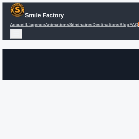
Smile Factory
Accueil
L'agence
Animations
Séminaires
Destinations
Blog
FAQ