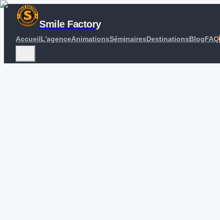
Smile Factory
Accueil
L'agence
Animations
Séminaires
Destinations
Blog
FAQ
Accueil
Blog
Comment organiser un séminaire en bord de mer