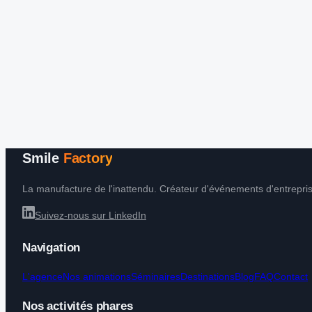
Smile
Factory
La manufacture de l'inattendu. Créateur d'événements d'entrepris
Suivez-nous sur LinkedIn
Navigation
L'agence
Nos animations
Séminaires
Destinations
Blog
FAQ
Contact
Nos activités phares