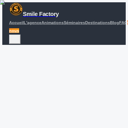
Smile Factory
Accueil
L'agence
Animations
Séminaires
Destinations
Blog
FAQ
nous
Accueil
Blog
Séminaire à Brest : Le Grand Ouest Sauvage pour vos
Équipes