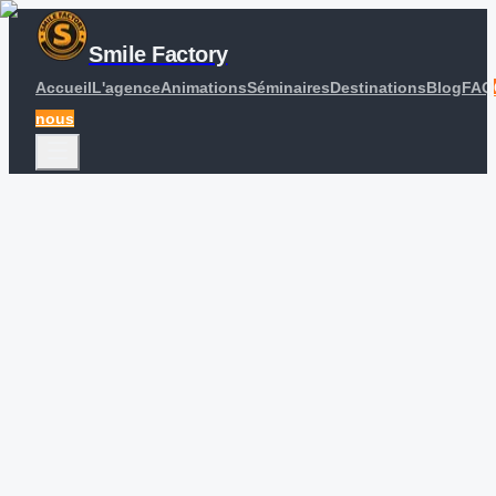
Smile Factory
Accueil
L'agence
Animations
Séminaires
Destinations
Blog
FAQ
nous
Accueil
Blog
Séminaire de Comité de Direction : Comment Organiser 
CoDir Exceptionnel