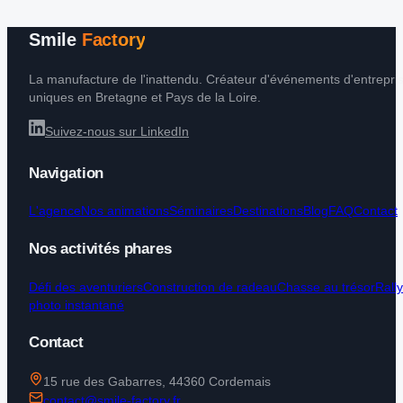
Smile
Factory
La manufacture de l'inattendu. Créateur d'événements d'entrepri
uniques en Bretagne et Pays de la Loire.
Suivez-nous sur LinkedIn
Navigation
L'agence
Nos animations
Séminaires
Destinations
Blog
FAQ
Contact
Nos activités phares
Défi des aventuriers
Construction de radeau
Chasse au trésor
Rall
photo instantané
Contact
15 rue des Gabarres, 44360 Cordemais
contact@smile-factory.fr