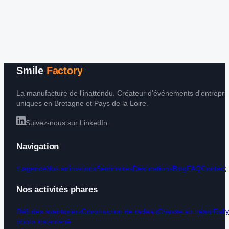
Smile
Factory
La manufacture de l'inattendu. Créateur d'événements d'entrepri
uniques en Bretagne et Pays de la Loire.
Suivez-nous sur LinkedIn
Navigation
L'agence
Nos animations
Séminaires
Destinations
Blog
FAQ
Contact
Nos activités phares
Défi des aventuriers
Construction de radeau
Chasse au trésor
Rall
photo instantané