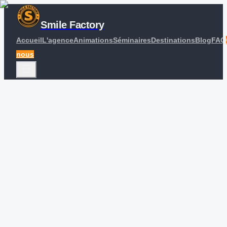
Smile Factory
Accueil
L'agence
Animations
Séminaires
Destinations
Blog
FAQ
nous
Accueil
Blog
Top 5 des activités team building à Nantes